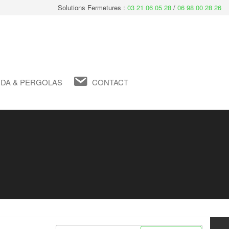
Solutions Fermetures :
03 21 06 05 28
/
06 98 00 28 26
DA & PERGOLAS
CONTACT