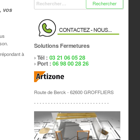
Rechercher :
, vos
ous
son.
Solutions Fermetures
 répondant à
› Tél :
03 21 06 05 28
› Port :
06 98 00 28 26
Route de Berck - 62600 GROFFLIERS
- - - - - - - - - - - - - - - - - - - - - - - - - - -