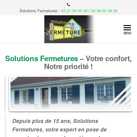
Skip
to
Solutions Fermetures :
03 21 06 05 28
/
06 98 00 28 26
the
content
Soluti
Votre
MENU
confort,
fermet
notre
priorité…
Solutions Fermetures
– Votre confort,
Notre priorité !
Depuis plus de 15 ans, Solutions
Fermetures, votre expert en pose de