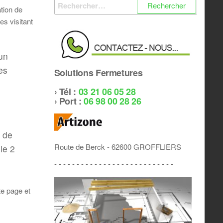
Rechercher :
ation de
s visitant
 un
es
Solutions Fermetures
› Tél :
03 21 06 05 28
› Port :
06 98 00 28 26
s de
Route de Berck - 62600 GROFFLIERS
ie 2
- - - - - - - - - - - - - - - - - - - - - - - - - - -
e page et