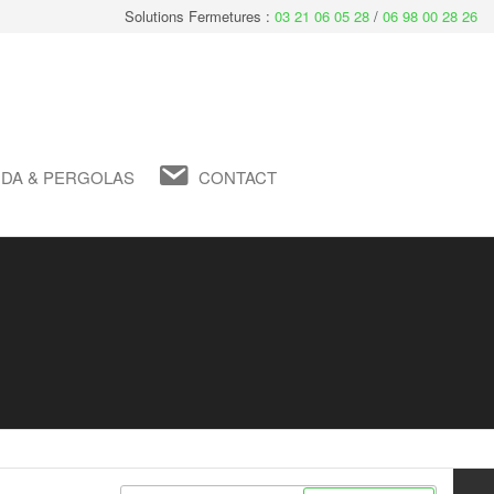
Solutions Fermetures :
03 21 06 05 28
/
06 98 00 28 26
DA & PERGOLAS
CONTACT