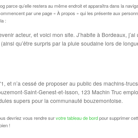
blog parce qu’elle restera au même endroit et apparaîtra dans la navig
s commencent par une page « À propos » qui les présente aux personne
a :
venir acteur, et voici mon site. J’habite à Bordeaux, j’ai
(ainsi qu’être surpris par la pluie soudaine lors de longu
1, et n’a cessé de proposer au public des machins-truc
Bouzemont-Saint-Genest-et-Isson, 123 Machin Truc emplo
bidules supers pour la communauté bouzemontoise.
vous devriez vous rendre sur
votre tableau de bord
pour supprimer cett
ien !