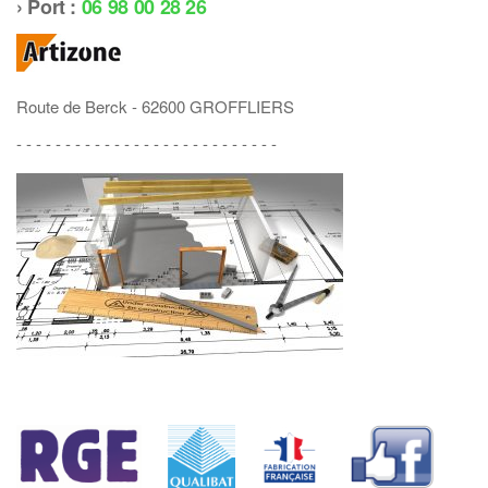
› Port :
06 98 00 28 26
Route de Berck - 62600 GROFFLIERS
- - - - - - - - - - - - - - - - - - - - - - - - - - -