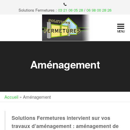
Skip
to
Solutions Fermetures :
03 21 06 05 28
/
06 98 00 28 26
the
content
Soluti
Votre
MENU
confort,
fermet
notre
priorité…
Aménagement
Accueil
»
Aménagement
Solutions Fermetures intervient sur vos
travaux d’aménagement : aménagement de